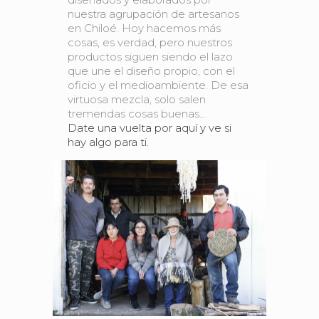
nuestra agrupación de artesanos
en Chiloé. Hoy hacemos más
cosas, es verdad, pero nuestros
productos siguen siendo el lazo
que une el diseño propio, con el
oficio y el medioambiente. De esa
virtuosa mezcla, solo salen
tremendas cosas buenas…
Date una vuelta por aquí y ve si
hay algo para ti.